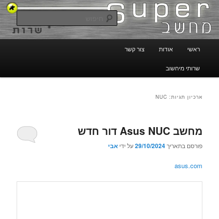
לדלג
לדלג
טכנאי מחשבים באשדוד, יבנה והסביבה
לתוכן
לתוכן
חיפוש
המשני
טכנאי מחשבים – סופר מחשב
תפריט
ראשי
אודות
צור קשר
ראשי
שרותי מיחשוב
ארכיון תגיות:
NUC
מחשב Asus NUC דור חדש
פורסם בתאריך
29/10/2024
על ידי
אבי
asus.com