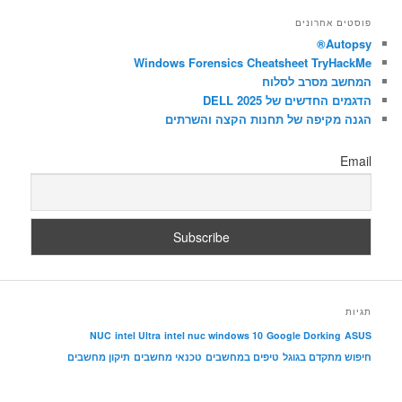
פ
ו
פוסטים אחרונים
ש
Autopsy®
Windows Forensics Cheatsheet TryHackMe
המחשב מסרב לסלוח
הדגמים החדשים של DELL 2025
הגנה מקיפה של תחנות הקצה והשרתים
Email
תגיות
NUC
intel Ultra
intel nuc windows 10
Google Dorking
ASUS
חיפוש מתקדם בגוגל
טיפים במחשבים
טכנאי מחשבים
תיקון מחשבים