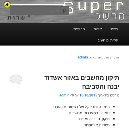
לדלג
לדלג
טכנאי מחשבים באשדוד, יבנה והסביבה
לתוכן
לתוכן
חיפוש
המשני
טכנאי מחשבים – סופר מחשב
תפריט
ראשי
אודות
צור קשר
ראשי
שרותי מיחשוב
admin
ארכיון פוסטים מאת:
תיקון מחשבים באזור אשדוד
יבנה והסביבה
פורסם בתאריך
10/10/2015
על ידי
admin
התקנה ותחזוקה של רשתות תקשורת
תמיכה במערכות מחשבים
תיקון, הדרכה ומכירה
רשתות אלחוטיות