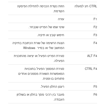
CTRL חץ למעלה
הזזת נקודת הכניסה לתחילת הפיסקה
הקודמת.
F1
עזרה
F2
שינוי שמו של הפריט שנבחר.
F3
חיפוש קובץ או תיקיה.
F4
הצגת הרשימה של שורת הכתובת בתיקיה
המחשב שלי או בסייר Windows
ALT F4
סגירת הפריט הפעיל או יציאה מהתוכנית
הפעילה.
CTRL F4
סגירת המסמך הפעיל בתוכניות
המאפשרות השארת מסמכים אחדים
פתוחים בו-זמנית.
F5
רענון החלון הפעיל.
F6
מעבר בין רכיבי מסך בחלון או בשולחן
העבודה.